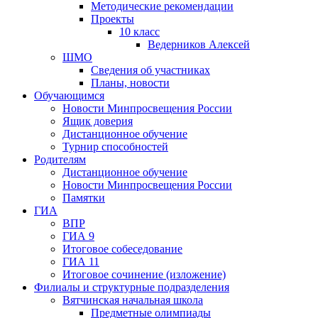
Методические рекомендации
Проекты
10 класс
Ведерников Алексей
ШМО
Сведения об участниках
Планы, новости
Обучающимся
Новости Минпросвещения России
Ящик доверия
Дистанционное обучение
Турнир способностей
Родителям
Дистанционное обучение
Новости Минпросвещения России
Памятки
ГИА
ВПР
ГИА 9
Итоговое собеседование
ГИА 11
Итоговое сочинение (изложение)
Филиалы и структурные подразделения
Вятчинская начальная школа
Предметные олимпиады