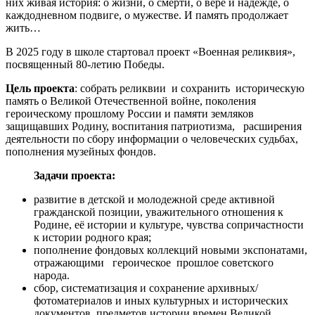
них живая история: о жизни, о смерти, о вере и надежде, о
каждодневном подвиге, о мужестве. И память продолжает
жить…
В 2025 году в школе стартовал проект «Военная реликвия»,
посвященный 80-летию Победы.
Цель проекта
: собрать реликвии и сохранить историческую
память о Великой Отечественной войне, поколения
героическому прошлому России и памяти земляков
защищавших Родину, воспитания патриотизма, расширения
деятельности по сбору информации о человеческих судьбах,
пополнения музейных фондов.
Задачи проекта:
развитие в детской и молодежной среде активной
гражданской позиции, уважительного отношения к
Родине, её истории и культуре, чувства сопричастности
к истории родного края;
пополнение фондовых коллекций новыми экспонатами,
отражающими героическое прошлое советского
народа.
сбор, систематизация и сохранение архивных/
фотоматериалов и иных культурных и исторических
документов, предметов истории времен Великой