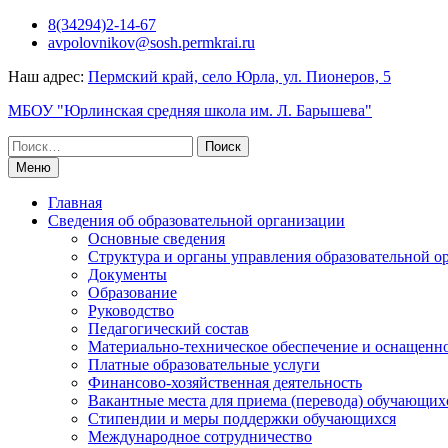
Перейти
8(34294)2-14-67
к
avpolovnikov@sosh.permkrai.ru
содержимому
Наш адрес:
Пермский край, село Юрла, ул. Пионеров, 5
МБОУ "Юрлинская средняя школа им. Л. Барышева"
Поиск
по:
Меню
Главная
Сведения об образовательной организации
Основные сведения
Структура и органы управления образовательной о
Документы
Образование
Руководство
Педагогический состав
Материально-техническое обеспечение и оснащеннос
Платные образовательные услуги
Финансово-хозяйственная деятельность
Вакантные места для приема (перевода) обучающих
Стипендии и меры поддержки обучающихся
Международное сотрудничество