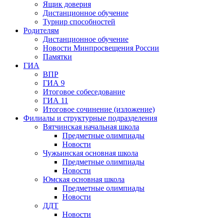
Ящик доверия
Дистанционное обучение
Турнир способностей
Родителям
Дистанционное обучение
Новости Минпросвещения России
Памятки
ГИА
ВПР
ГИА 9
Итоговое собеседование
ГИА 11
Итоговое сочинение (изложение)
Филиалы и структурные подразделения
Вятчинская начальная школа
Предметные олимпиады
Новости
Чужьинская основная школа
Предметные олимпиады
Новости
Юмская основная школа
Предметные олимпиады
Новости
ДДТ
Новости