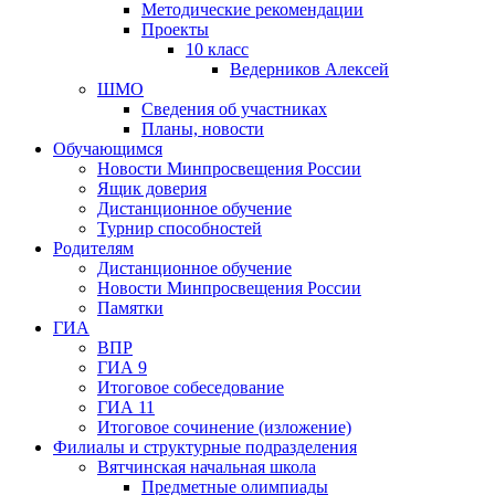
Методические рекомендации
Проекты
10 класс
Ведерников Алексей
ШМО
Сведения об участниках
Планы, новости
Обучающимся
Новости Минпросвещения России
Ящик доверия
Дистанционное обучение
Турнир способностей
Родителям
Дистанционное обучение
Новости Минпросвещения России
Памятки
ГИА
ВПР
ГИА 9
Итоговое собеседование
ГИА 11
Итоговое сочинение (изложение)
Филиалы и структурные подразделения
Вятчинская начальная школа
Предметные олимпиады