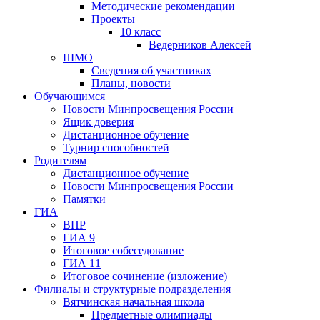
Методические рекомендации
Проекты
10 класс
Ведерников Алексей
ШМО
Сведения об участниках
Планы, новости
Обучающимся
Новости Минпросвещения России
Ящик доверия
Дистанционное обучение
Турнир способностей
Родителям
Дистанционное обучение
Новости Минпросвещения России
Памятки
ГИА
ВПР
ГИА 9
Итоговое собеседование
ГИА 11
Итоговое сочинение (изложение)
Филиалы и структурные подразделения
Вятчинская начальная школа
Предметные олимпиады